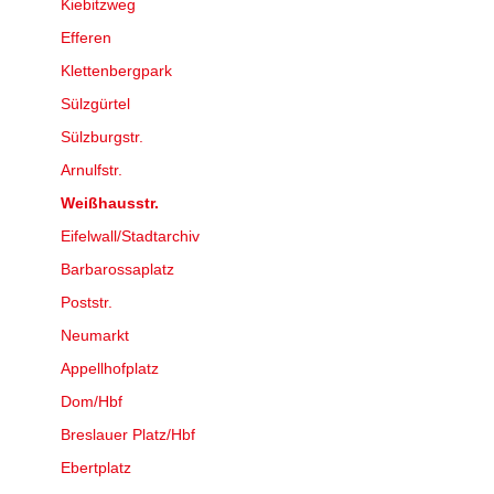
Kiebitzweg
Efferen
Klettenbergpark
Sülzgürtel
Sülzburgstr.
Arnulfstr.
Weißhausstr.
Eifelwall/Stadtarchiv
Barbarossaplatz
Poststr.
Neumarkt
Appellhofplatz
Dom/Hbf
Breslauer Platz/Hbf
Ebertplatz