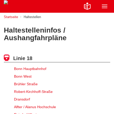
Navig
ein-/
Startseite
Haltestellen
Haltestelleninfos /
Aushangfahrpläne
Linie 18
Bonn Hauptbahnhof
Bonn West
Brühler Straße
Robert-Kirchhoff-Straße
Dransdorf
Alfter / Alanus Hochschule