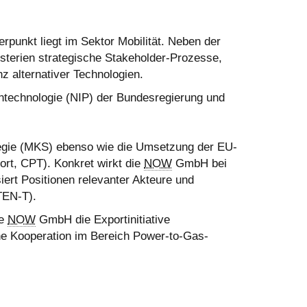
rpunkt liegt im Sektor Mobilität. Neben der
terien strategische
Stakeholder
-Prozesse,
nz alternativer Technologien.
ntechnologie (NIP) der Bundesregierung und
tegie (MKS) ebenso wie die Umsetzung der EU-
ort,
CPT). Konkret wirkt die
NOW
GmbH bei
iert Positionen relevanter Akteure und
TEN-T).
ie
NOW
GmbH die Exportinitiative
he Kooperation im Bereich
Power-to-Gas
-