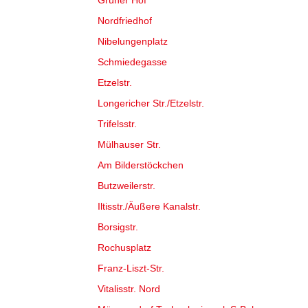
Grüner Hof
Nordfriedhof
Nibelungenplatz
Schmiedegasse
Etzelstr.
Longericher Str./Etzelstr.
Trifelsstr.
Mülhauser Str.
Am Bilderstöckchen
Butzweilerstr.
Iltisstr./Äußere Kanalstr.
Borsigstr.
Rochusplatz
Franz-Liszt-Str.
Vitalisstr. Nord