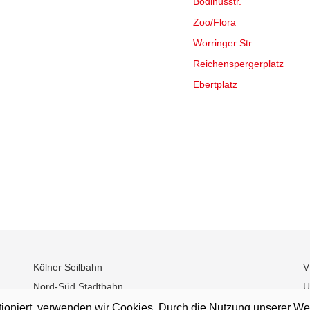
Bodinusstr.
Zoo/Flora
Worringer Str.
Reichenspergerplatz
Ebertplatz
Kölner Seilbahn
V
Nord-Süd Stadtbahn
U
Straßenbahn-Museum
tioniert, verwenden wir Cookies. Durch die Nutzung unserer We