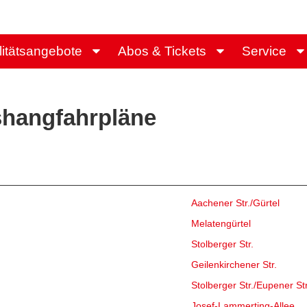
litätsangebote
Abos & Tickets
Service
ushangfahrpläne
Aachener Str./Gürtel
Melatengürtel
Stolberger Str.
Geilenkirchener Str.
Stolberger Str./Eupener Str
Josef-Lammerting-Allee