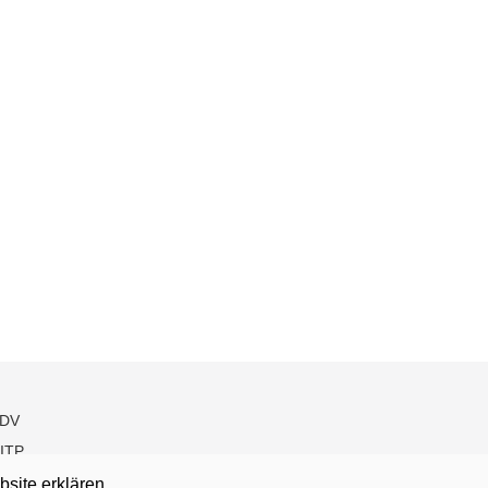
DV
ITP
bsite erklären