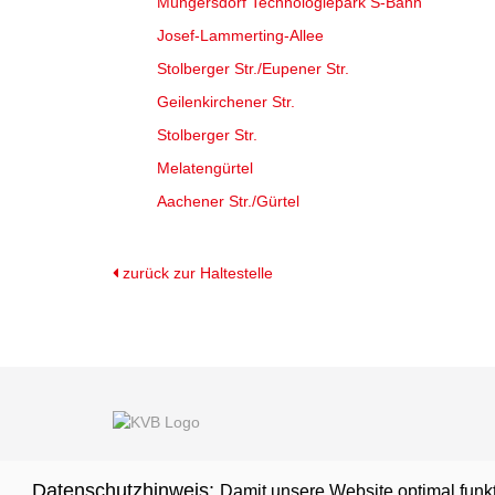
Müngersdorf Technologiepark S-Bahn
Josef-Lammerting-Allee
Stolberger Str./Eupener Str.
Geilenkirchener Str.
Stolberger Str.
Melatengürtel
Aachener Str./Gürtel
zurück zur Haltestelle
Datenschutzhinweis:
Damit unsere Website optimal funk